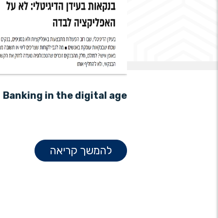
Banking in the digital age
Why shou
scanner
להמשך קריאה
ה