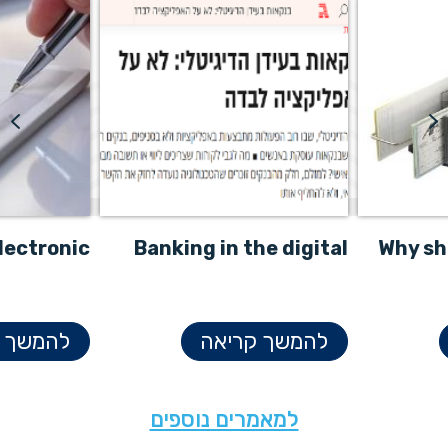
lectronic
Banking in the digital
Why sh
g Law Q&A
age
scanne
להמשך קריאה
להמשך ק
למאמרים נוספים